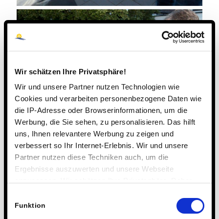
Wir schätzen Ihre Privatsphäre!
Wir und unsere Partner nutzen Technologien wie
Cookies und verarbeiten personenbezogene Daten wie
die IP-Adresse oder Browserinformationen, um die
Werbung, die Sie sehen, zu personalisieren. Das hilft
uns, Ihnen relevantere Werbung zu zeigen und
verbessert so Ihr Internet-Erlebnis. Wir und unsere
Partner nutzen diese Techniken auch, um die
Ergebnisse auszuwerten und unsere Webseite
anzupassen. Wir schätzen Ihre Privatsphäre. Daher
fragen wir Sie hiermit um Erlaubnis zum Einsatz dieser
Einwilligungsauswahl
Technologien.
Funktion