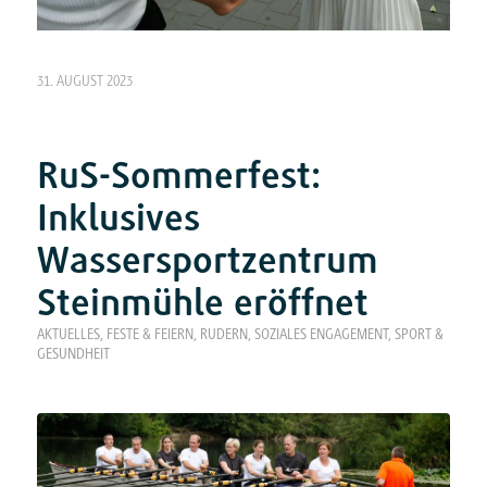
31. AUGUST 2023
RuS-Sommerfest:
Inklusives
Wassersportzentrum
Steinmühle eröffnet
AKTUELLES
,
FESTE & FEIERN
,
RUDERN
,
SOZIALES ENGAGEMENT
,
SPORT &
GESUNDHEIT