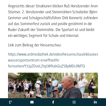
Angesichts dieser Strukturen blicken RuS-Vorsitzender Aron
Stürmer, 2. Vorsitzender und Steinmühlen-Schulleiter Björn
Gemmer und Schulgeschäftsführer Dirk Konnertz zufrieden
auf das Sommerfest zurück und positiv gestimmt in die
Ruder-Zukunft der Steinmühle. Die Sportart ist und bleibt
ein wichtiges Segment für Schule und Internat.
Link zum Beitrag der Hessenschau:
https://www.ardmediathek.de/video/hessenschau/inklusives-
wassersportzentrum-eroeffnet/hr-
fernsehen/Y3JpZDovL2hyLW9ubGluZS8yMDc0MTQ