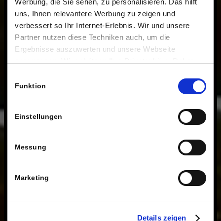
Werbung, die Sie sehen, zu personalisieren. Das hilft
uns, Ihnen relevantere Werbung zu zeigen und
verbessert so Ihr Internet-Erlebnis. Wir und unsere
Partner nutzen diese Techniken auch, um die
Ergebnisse auszuwerten und unsere Webseite
anzupassen. Wir schätzen Ihre Privatsphäre. Daher
fragen wir Sie hiermit um Erlaubnis zum Einsatz dieser
Einwilligungsauswahl
Technologien.
Funktion
Einstellungen
Messung
Marketing
Details zeigen