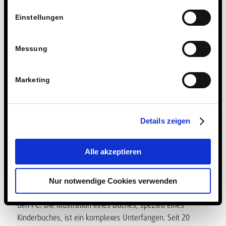
Buchgestaltung zum
Einstellungen
Jubiläum von
Lesementor
Messung
AKTUELLES
,
KOOPERATIONEN & PARTNERSCHAFTEN
,
POLITIK,
WIRTSCHAFT & VERANTWORTUNG
,
SOZIALES ENGAGEMENT
Marketing
Details zeigen
Alle akzeptieren
Nur notwendige Cookies verwenden
Von wegen „nur ein paar Striche“ oder gar eine Eingabe in
den PC: Die Illustration eines Buches, speziell eines
Kinderbuches, ist ein komplexes Unterfangen. Seit 20