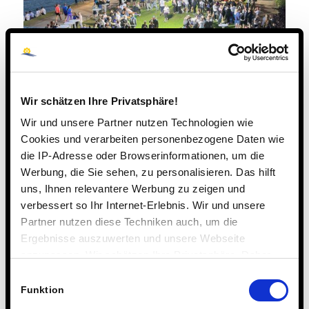
Wir schätzen Ihre Privatsphäre!
Wir und unsere Partner nutzen Technologien wie
Cookies und verarbeiten personenbezogene Daten wie
die IP-Adresse oder Browserinformationen, um die
Werbung, die Sie sehen, zu personalisieren. Das hilft
uns, Ihnen relevantere Werbung zu zeigen und
verbessert so Ihr Internet-Erlebnis. Wir und unsere
Partner nutzen diese Techniken auch, um die
27. JUNI 2026
Ergebnisse auszuwerten und unsere Webseite
anzupassen. Wir schätzen Ihre Privatsphäre. Daher
fragen wir Sie hiermit um Erlaubnis zum Einsatz dieser
Einwilligungsauswahl
Einblick in die Welt der
Technologien.
Funktion