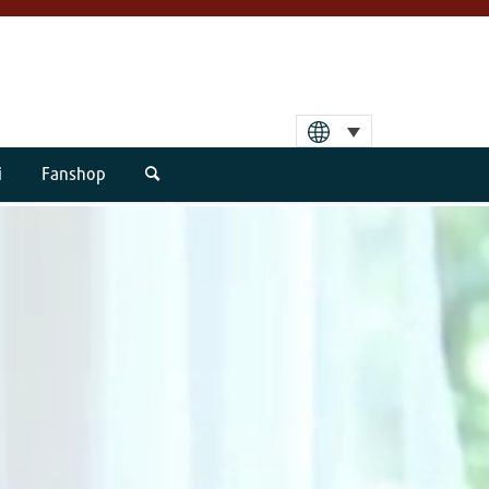
i
Fanshop