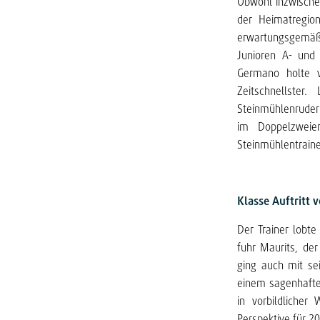
Obwohl inzwische
der Heimatregio
erwartungsgemäß 
Junioren A- und
Germano holte v
Zeitschnellster
Steinmühlenruderi
im Doppelzweier
Steinmühlentraine
Klasse Auftritt 
Der Trainer lobt
fuhr Maurits, der
ging auch mit se
einem sagenhaften
in vorbildlicher
Perspektive für 2