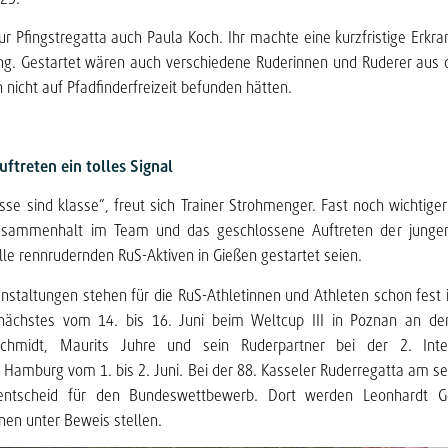
r Pfingstregatta auch Paula Koch. Ihr machte eine kurzfristige Erkra
ng. Gestartet wären auch verschiedene Ruderinnen und Ruderer aus d
 nicht auf Pfadfinderfreizeit befunden hätten.
ftreten ein tolles Signal
sse sind klasse“, freut sich Trainer Strohmenger. Fast noch wichtiger
usammenhalt im Team und das geschlossene Auftreten der jungen
lle rennrudernden RuS-Aktiven in Gießen gestartet seien.
nstaltungen stehen für die RuS-Athletinnen und Athleten schon fest
ächstes vom 14. bis 16. Juni beim Weltcup III in Poznan an de
chmidt, Maurits Juhre und sein Ruderpartner bei der 2. Inte
n Hamburg vom 1. bis 2. Juni. Bei der 88. Kasseler Ruderregatta am
sentscheid für den Bundeswettbewerb. Dort werden Leonhardt 
nen unter Beweis stellen.