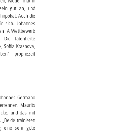
en, wieder mal in
zeln gut an, und
hnpokal. Auch die
r sich. Johannes
ren A-Wettbewerb
 Die talentierte
, Sofiia Krasnova,
ben“, prophezeit
 Johannes Germano
nerrennen. Maurits
ecke, und das mit
 „Beide trainieren
ng eine sehr gute