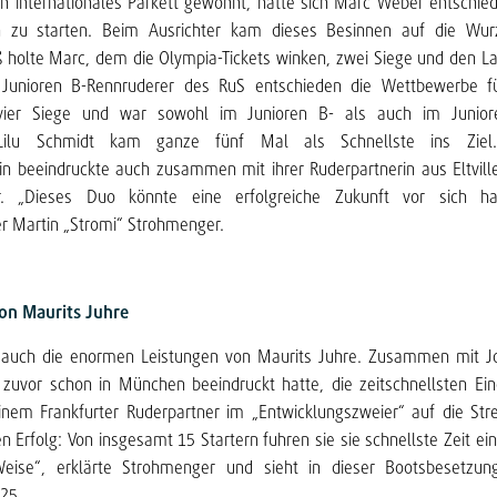
n internationales Parkett gewöhnt, hatte sich Marc Weber entschied
n zu starten. Beim Ausrichter kam dieses Besinnen auf die Wur
holte Marc, dem die Olympia-Tickets winken, zwei Siege und den La
 Junioren B-Rennruderer des RuS entschieden die Wettbewerbe fü
ier Siege und war sowohl im Junioren B- als auch im Junio
. Lilu Schmidt kam ganze fünf Mal als Schnellste ins Ziel.
n beeindruckte auch zusammen mit ihrer Ruderpartnerin aus Eltville
. „Dieses Duo könnte eine erfolgreiche Zukunft vor sich ha
r Martin „Stromi“ Strohmenger.
von Maurits Juhre
e auch die enormen Leistungen von Maurits Juhre. Zusammen mit
 zuvor schon in München beeindruckt hatte, die zeitschnellsten Ei
inem Frankfurter Ruderpartner im „Entwicklungszweier“ auf die Str
 Erfolg: Von insgesamt 15 Startern fuhren sie sie schnellste Zeit ein.
 Weise“, erklärte Strohmenger und sieht in dieser Bootsbesetzu
025.