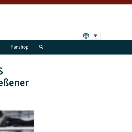
i
Fanshop
S
ießener