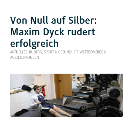
Von Null auf Silber:
Maxim Dyck rudert
erfolgreich
AKTUELLES
,
RUDERN
,
SPORT & GESUNDHEIT
,
WETTBEWERBE &
AUSZEICHNUNGEN