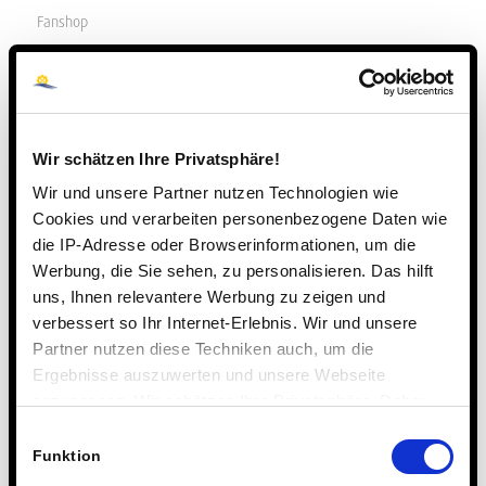
Fanshop
Fit fürs Leben
Förderpartner
Förderverein
Friends & Alumni
Wir schätzen Ihre Privatsphäre!
Fundraising
Wir und unsere Partner nutzen Technologien wie
Gesellschaftliche Verantwortung
Cookies und verarbeiten personenbezogene Daten wie
Gruppen
die IP-Adresse oder Browserinformationen, um die
Gymnasium
Werbung, die Sie sehen, zu personalisieren. Das hilft
Impressum
uns, Ihnen relevantere Werbung zu zeigen und
Interessenvertreter
verbessert so Ihr Internet-Erlebnis. Wir und unsere
Internat
Partner nutzen diese Techniken auch, um die
Internat als Chance
Ergebnisse auszuwerten und unsere Webseite
anzupassen. Wir schätzen Ihre Privatsphäre. Daher
Internat kennenlernen
fragen wir Sie hiermit um Erlaubnis zum Einsatz dieser
Internationale Schule
Einwilligungsauswahl
Technologien.
Funktion
Internationaler Gymnasialzweig