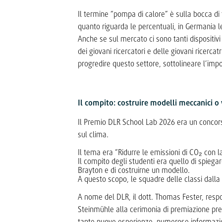
Il termine “pompa di calore” è sulla bocca di t
quanto riguarda le percentuali, in Germania le
Anche se sul mercato ci sono tanti dispositivi 
dei giovani ricercatori e delle giovani ricerca
progredire questo settore, sottolineare l’impo
Il compito: costruire modelli meccanici o 
Il Premio DLR School Lab 2026 era un concors
sul clima.
Il tema era “Ridurre le emissioni di CO₂ con 
Il compito degli studenti era quello di spiega
Brayton e di costruirne un modello.
A questo scopo, le squadre delle classi dalla 
A nome del DLR, il dott. Thomas Fester, respon
Steinmühle alla cerimonia di premiazione pre
tante nuove esperienze, numerose informazio