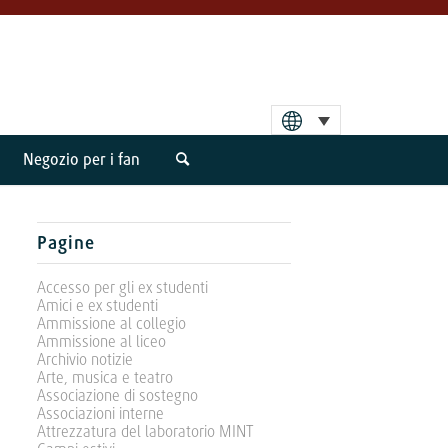
Negozio per i fan
Pagine
Accesso per gli ex studenti
Amici e ex studenti
Ammissione al collegio
Ammissione al liceo
Archivio notizie
Arte, musica e teatro
Associazione di sostegno
Associazioni interne
Attrezzatura del laboratorio MINT