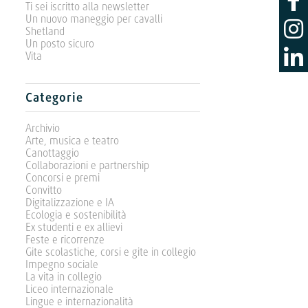
Ti sei iscritto alla newsletter
Un nuovo maneggio per cavalli
Shetland
Un posto sicuro
Vita
Categorie
Archivio
Arte, musica e teatro
Canottaggio
Collaborazioni e partnership
Concorsi e premi
Convitto
Digitalizzazione e IA
Ecologia e sostenibilità
Ex studenti e ex allievi
Feste e ricorrenze
Gite scolastiche, corsi e gite in collegio
Impegno sociale
La vita in collegio
Liceo internazionale
Lingue e internazionalità