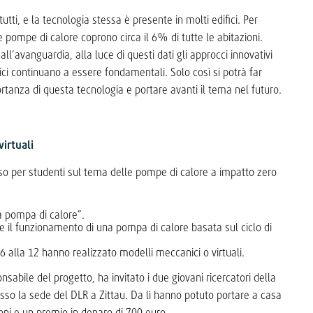
utti, e la tecnologia stessa è presente in molti edifici. Per
 pompe di calore coprono circa il 6% di tutte le abitazioni.
all’avanguardia, alla luce di questi dati gli approcci innovativi
trici continuano a essere fondamentali. Solo così si potrà far
rtanza di questa tecnologia e portare avanti il tema nel futuro.
virtuali
o per studenti sul tema delle pompe di calore a impatto zero
la pompa di calore”.
re il funzionamento di una pompa di calore basata sul ciclo di
6 alla 12 hanno realizzato modelli meccanici o virtuali.
sabile del progetto, ha invitato i due giovani ricercatori della
sso la sede del DLR a Zittau. Da lì hanno potuto portare a casa
ni e un premio in denaro di 700 euro.