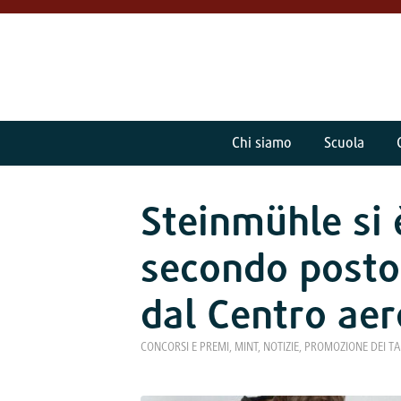
Chi siamo
Scuola
Steinmühle si 
secondo posto
dal Centro aer
CONCORSI E PREMI
,
MINT
,
NOTIZIE
,
PROMOZIONE DEI TA