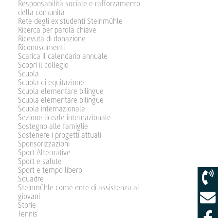
Responsabilità sociale e rafforzamento
della comunità
Rete degli ex studenti Steinmühle
Ricerca per parola chiave
Ricevuta di donazione
Riconoscimenti
Scarica il calendario annuale
Scopri il collegio
Scuola
Scuola di equitazione
Scuola elementare bilingue
Scuola elementare bilingue
Scuola internazionale
Sezione liceale internazionale
Sostegno alle famiglie
Sostenere i progetti attuali
Sponsorizzazioni
Sport Alternative
Sport e salute
Sport e tempo libero
Squadre
Steinmühle come ente di assistenza ai
giovani
Storie
Tennis