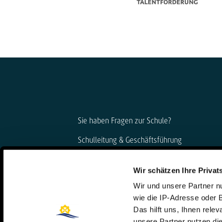
Sie haben Fragen zur Schule?
Schulleitung & Geschäftsführung
Björn Gemmer & Dirk Konnertz
Wir schätzen Ihre Privat
Telefon: 06421 408-20
Wir und unsere Partner 
schule@steinmuehle.de
wie die IP-Adresse oder 
Das hilft uns, Ihnen rele
unsere Partner nutzen d