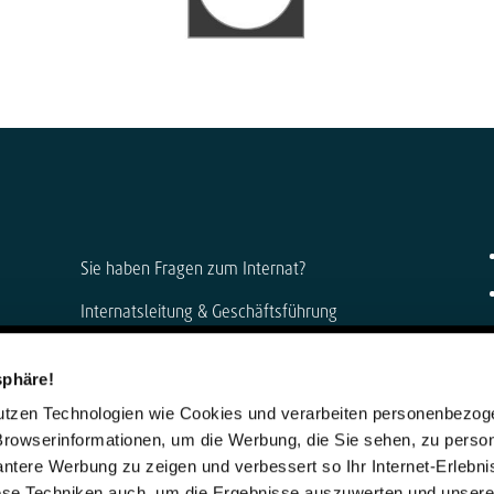
Sie haben Fragen zum Internat?
Internatsleitung & Geschäftsführung
Anke Muszynski & Dirk Konnertz
sphäre!
Telefon: 06421 408-0
nutzen Technologien wie Cookies und verarbeiten personenbezo
internat@steinmuehle.de
Browserinformationen, um die Werbung, die Sie sehen, zu person
vantere Werbung zu zeigen und verbessert so Ihr Internet-Erlebni
iese Techniken auch, um die Ergebnisse auszuwerten und unser