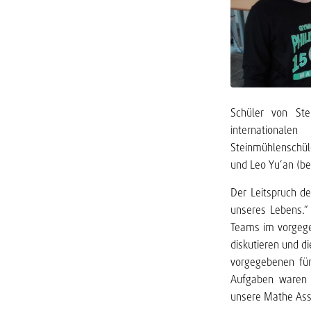
Schüler von St
international
Steinmühlenschül
und Leo Yu’an (be
Der Leitspruch de
unseres Lebens.“
Teams im vorgeg
diskutieren und d
vorgegebenen fün
Aufgaben waren s
unsere Mathe Asse.