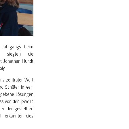
 Jahrgangs beim
 5 siegten die
it Jonathan Hundt
olg!
anz zentraler Wert
d Schüler in 4er-
egebene Lösungen
ss von den jeweils
er der gestellten
ch erkannten dies