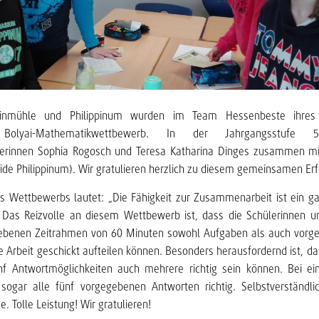
einmühle und Philippinum wurden im Team Hessenbeste ihres
en Bolyai-Mathematikwettbewerb. In der Jahrgangsstufe
erinnen Sophia Rogosch und Teresa Katharina Dinges zusammen m
ide Philippinum). Wir gratulieren herzlich zu diesem gemeinsamen Erf
s Wettbewerbs lautet: „Die Fähigkeit zur Zusammenarbeit ist ein g
 Das Reizvolle an diesem Wettbewerb ist, dass die Schülerinnen un
ebenen Zeitrahmen von 60 Minuten sowohl Aufgaben als auch vorg
ie Arbeit geschickt aufteilen können. Besonders herausfordernd ist, da
f Antwortmöglichkeiten auch mehrere richtig sein können. Bei ein
ogar alle fünf vorgegebenen Antworten richtig. Selbstverständli
 Tolle Leistung! Wir gratulieren!