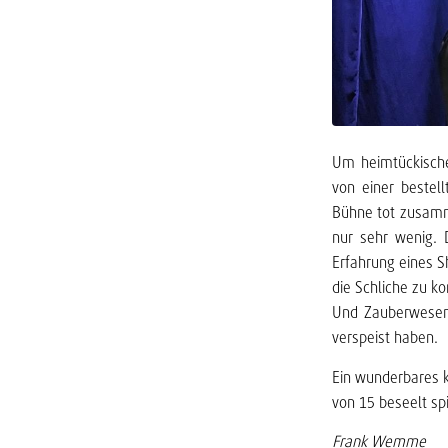
Um heimtückische
von einer bestell
Bühne tot zusamm
nur sehr wenig. 
Erfahrung eines S
die Schliche zu k
Und Zauberwesen 
verspeist haben.
Ein wunderbares k
von 15 beseelt sp
Frank Wemme