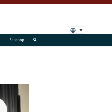
i
Fanshop