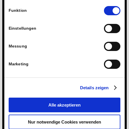
fragen wir Sie hiermit um Erlaubnis zum Einsatz dieser
Einwilligungsauswahl
Technologien.
Funktion
Einstellungen
Messung
Marketing
Details zeigen
Alle akzeptieren
Nur notwendige Cookies verwenden
24. JUNI 2026