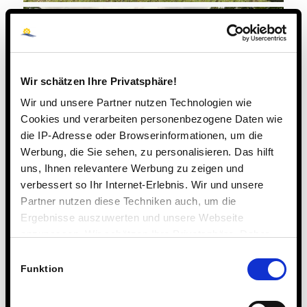
Wir schätzen Ihre Privatsphäre!
Wir und unsere Partner nutzen Technologien wie
Cookies und verarbeiten personenbezogene Daten wie
die IP-Adresse oder Browserinformationen, um die
Werbung, die Sie sehen, zu personalisieren. Das hilft
uns, Ihnen relevantere Werbung zu zeigen und
verbessert so Ihr Internet-Erlebnis. Wir und unsere
Partner nutzen diese Techniken auch, um die
Ergebnisse auszuwerten und unsere Webseite
anzupassen. Wir schätzen Ihre Privatsphäre. Daher
fragen wir Sie hiermit um Erlaubnis zum Einsatz dieser
Einwilligungsauswahl
Technologien.
Funktion