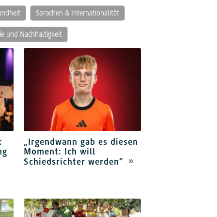
undheit
Sprachen & Internationalität
e und Nachhaltigkeit
:
„Irgendwann gab es diesen
ng
Moment: Ich will
Schiedsrichter werden“