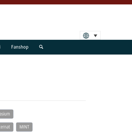
i
Fanshop
nasium
ternat
MINT