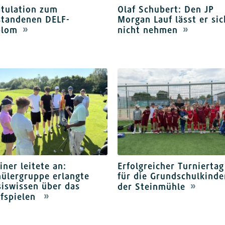
atulation zum
Olaf Schubert: Den JP
standenen DELF-
Morgan Lauf lässt er sic
plom
nicht nehmen
iner leitete an:
Erfolgreicher Turniertag
ülergruppe erlangte
für die Grundschulkinde
iswissen über das
der Steinmühle
lfspielen