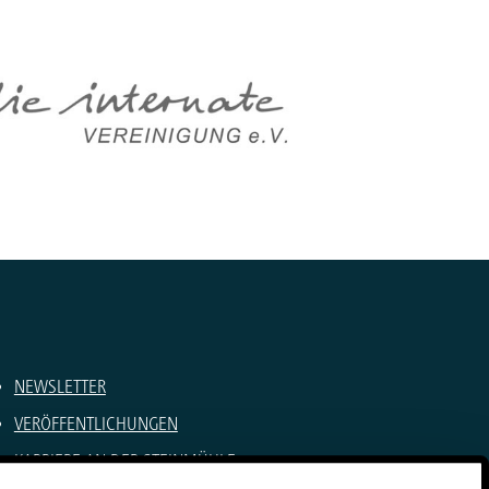
NEWSLETTER
VERÖFFENTLICHUNGEN
KARRIERE AN DER STEINMÜHLE