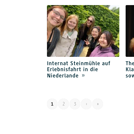
Internat Steinmühle auf
The
Erlebnisfahrt in die
Kl
Niederlande
so
1
2
3
›
»