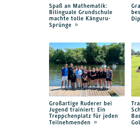
Spaß an Mathematik:
Gr
Bilinguale Grundschule
be
machte tolle Känguru-
Di
Sprünge
Großartige Ruderer bei
Tra
Jugend trainiert: Ein
Sch
Treppchenplatz für jeden
Bas
Teilnehmenden
Go