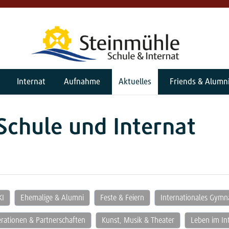
Internat
Aufnahme
Aktuelles
Friends & Alumn
Schule und Internat
KI
Ehemalige & Alumni
Feste & Feiern
Internationales Gym
rationen & Partnerschaften
Kunst, Musik & Theater
Leben im In