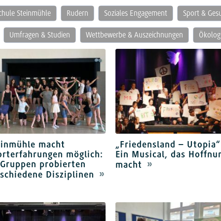
schule Steinmühle
Rudern
Soziales Engagement
Sport & Ges
Umfragen & Studien
Wettbewerbe & Auszeichnungen
Ökologi
einmühle macht
„Friedensland – Utopia“
orterfahrungen möglich:
Ein Musical, das Hoffnu
 Gruppen probierten
macht
schiedene Disziplinen