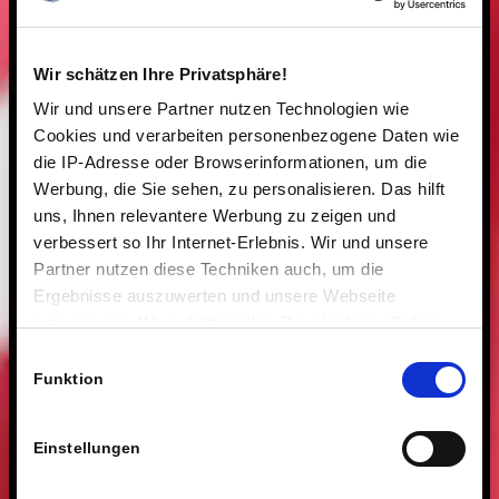
Wir schätzen Ihre Privatsphäre!
Wir und unsere Partner nutzen Technologien wie
Cookies und verarbeiten personenbezogene Daten wie
die IP-Adresse oder Browserinformationen, um die
Werbung, die Sie sehen, zu personalisieren. Das hilft
uns, Ihnen relevantere Werbung zu zeigen und
verbessert so Ihr Internet-Erlebnis. Wir und unsere
Partner nutzen diese Techniken auch, um die
Ergebnisse auszuwerten und unsere Webseite
anzupassen. Wir schätzen Ihre Privatsphäre. Daher
fragen wir Sie hiermit um Erlaubnis zum Einsatz dieser
Einwilligungsauswahl
Technologien.
Funktion
Einstellungen