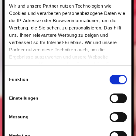
Wir und unsere Partner nutzen Technologien wie
Cookies und verarbeiten personenbezogene Daten wie
die IP-Adresse oder Browserinformationen, um die
Werbung, die Sie sehen, zu personalisieren. Das hilft
uns, Ihnen relevantere Werbung zu zeigen und
verbessert so Ihr Internet-Erlebnis. Wir und unsere
Partner nutzen diese Techniken auch, um die
Ergebnisse auszuwerten und unsere Webseite
anzupassen. Wir schätzen Ihre Privatsphäre. Daher
fragen wir Sie hiermit um Erlaubnis zum Einsatz dieser
Einwilligungsauswahl
Technologien.
Funktion
Einstellungen
Messung
Marketing