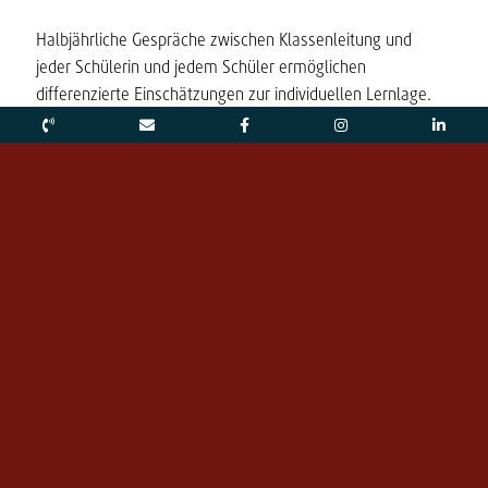
Halbjährliche Gespräche zwischen Klassenleitung und
jeder Schülerin und jedem Schüler ermöglichen
differenzierte Einschätzungen zur individuellen Lernlage.
Wir entwickeln ein Gefühl dafür, wie es dem jungen
Menschen geht und initiieren die dialogische Begleitung
des Lernalltags. Informelle Abstimmungen finden im
Unterricht statt, abhängig vom Stundenplan auch in der
Mittagspause oder beim Essen.