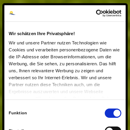
Wir schätzen Ihre Privatsphäre!
Wir und unsere Partner nutzen Technologien wie
Cookies und verarbeiten personenbezogene Daten wie
die IP-Adresse oder Browserinformationen, um die
Werbung, die Sie sehen, zu personalisieren. Das hilft
uns, Ihnen relevantere Werbung zu zeigen und
verbessert so Ihr Internet-Erlebnis. Wir und unsere
Partner nutzen diese Techniken auch, um die
Ergebnisse auszuwerten und unsere Webseite
anzupassen. Wir schätzen Ihre Privatsphäre. Daher
fragen wir Sie hiermit um Erlaubnis zum Einsatz dieser
Einwilligungsauswahl
Technologien.
Funktion