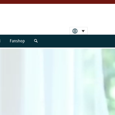
i
Fanshop