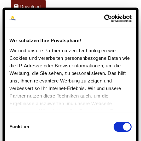
Download
Jahrbuch
Schuljahr 2021/22
Wir schätzen Ihre Privatsphäre!
Wir und unsere Partner nutzen Technologien wie
Cookies und verarbeiten personenbezogene Daten wie
1 /
die IP-Adresse oder Browserinformationen, um die
96
Werbung, die Sie sehen, zu personalisieren. Das hilft
uns, Ihnen relevantere Werbung zu zeigen und
Jahrbuch 2020/21
verbessert so Ihr Internet-Erlebnis. Wir und unsere
(Dezember 2021)
Partner nutzen diese Techniken auch, um die
Ergebnisse auszuwerten und unsere Webseite
Download
anzupassen. Wir schätzen Ihre Privatsphäre. Daher
fragen wir Sie hiermit um Erlaubnis zum Einsatz dieser
Einwilligungsauswahl
Jahrbuch
Technologien.
Funktion
Schuljahr 2020/21