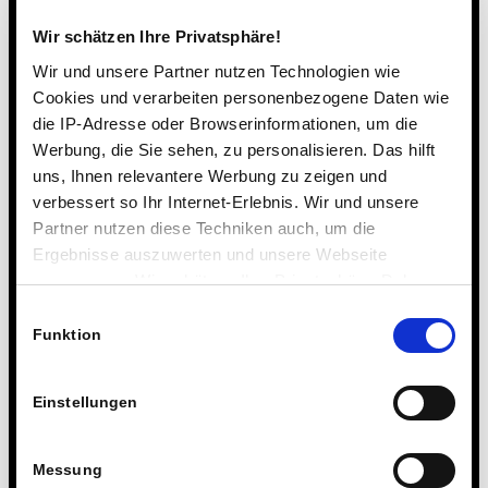
Wir schätzen Ihre Privatsphäre!
Wir und unsere Partner nutzen Technologien wie
Cookies und verarbeiten personenbezogene Daten wie
die IP-Adresse oder Browserinformationen, um die
Werbung, die Sie sehen, zu personalisieren. Das hilft
uns, Ihnen relevantere Werbung zu zeigen und
verbessert so Ihr Internet-Erlebnis. Wir und unsere
Partner nutzen diese Techniken auch, um die
Ergebnisse auszuwerten und unsere Webseite
anzupassen. Wir schätzen Ihre Privatsphäre. Daher
fragen wir Sie hiermit um Erlaubnis zum Einsatz dieser
Einwilligungsauswahl
Technologien.
Funktion
Einstellungen
Messung