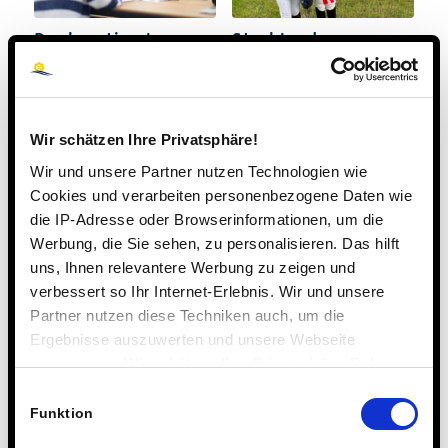
Dank optimaler
Strahlende
Vorbereitung:
Gesichter bei der
Daumen hoch beim
ersten Schleife:
Abi im Internat
Junge Steinmühlen-
Reiter treten in
Steinmühle
Mamas
Wir schätzen Ihre Privatsphäre!
Fußstapfen
Wir und unsere Partner nutzen Technologien wie
Cookies und verarbeiten personenbezogene Daten wie
die IP-Adresse oder Browserinformationen, um die
Werbung, die Sie sehen, zu personalisieren. Das hilft
uns, Ihnen relevantere Werbung zu zeigen und
verbessert so Ihr Internet-Erlebnis. Wir und unsere
Partner nutzen diese Techniken auch, um die
Ergebnisse auszuwerten und unsere Webseite
Abwechslungsreiche
Steinmühlen-
anzupassen. Wir schätzen Ihre Privatsphäre. Daher
Austausch-Reise
Schülerin Marie
nach Châlons-en-
Grosse gewann den
fragen wir Sie hiermit um Erlaubnis zum Einsatz dieser
Einwilligungsauswahl
Ersten Marburger
Champagne
Technologien.
Funktion
SchulSlam