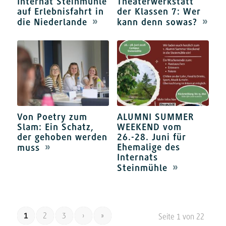
Internat Steinmühle
Theaterwerkstatt
auf Erlebnisfahrt in
der Klassen 7: Wer
die Niederlande
kann denn sowas?
Von Poetry zum
ALUMNI SUMMER
Slam: Ein Schatz,
WEEKEND vom
der gehoben werden
26.-28. Juni für
Ehemalige des
muss
Internats
Steinmühle
1
2
3
›
»
Seite 1 von 22