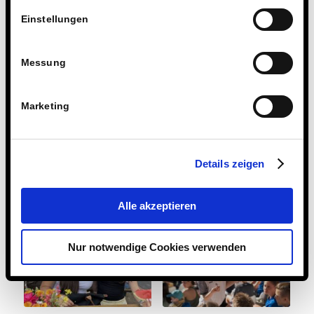
Einstellungen
Messung
Marketing
Die Steinmühle
Eltern-Support bei
trauert um Günter
Regatten förderte
Details zeigen
Spaß und
Eschenbrenner
Geselligkeit
Alle akzeptieren
Nur notwendige Cookies verwenden