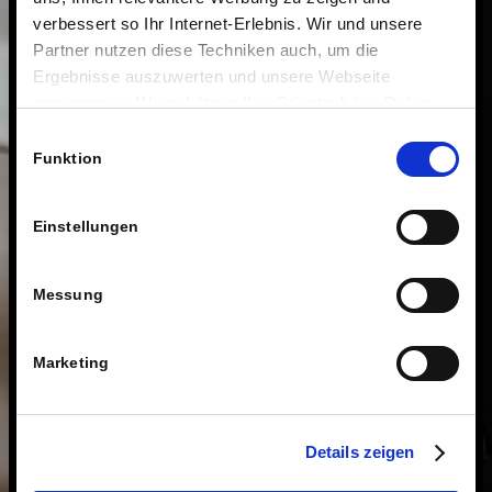
verbessert so Ihr Internet-Erlebnis. Wir und unsere
Partner nutzen diese Techniken auch, um die
Ergebnisse auszuwerten und unsere Webseite
anzupassen. Wir schätzen Ihre Privatsphäre. Daher
fragen wir Sie hiermit um Erlaubnis zum Einsatz dieser
Einwilligungsauswahl
Technologien.
Funktion
Einstellungen
Messung
Marketing
Details zeigen