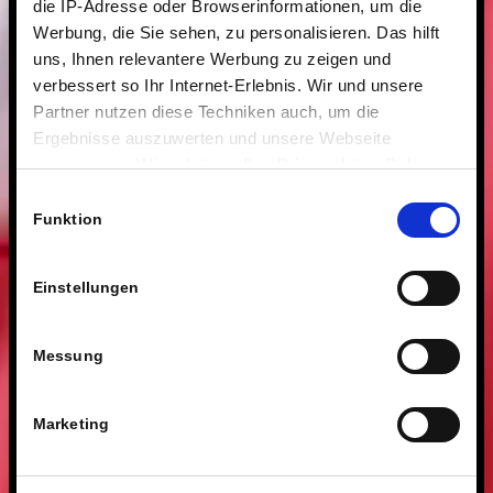
die IP-Adresse oder Browserinformationen, um die
Werbung, die Sie sehen, zu personalisieren. Das hilft
uns, Ihnen relevantere Werbung zu zeigen und
verbessert so Ihr Internet-Erlebnis. Wir und unsere
Partner nutzen diese Techniken auch, um die
Ergebnisse auszuwerten und unsere Webseite
anzupassen. Wir schätzen Ihre Privatsphäre. Daher
fragen wir Sie hiermit um Erlaubnis zum Einsatz dieser
Einwilligungsauswahl
Technologien.
Funktion
Einstellungen
Messung
Marketing