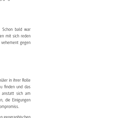
n. Schon bald war
ßen mit sich reden
se vehement gegen
ler in ihrer Rolle
 zu finden und das
, anstatt sich am
n, die Einigungen
 Kompromiss.
hen geographischen