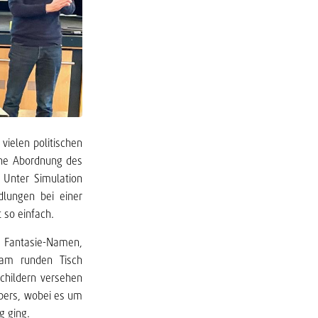
ielen politischen
ine Abordnung des
. Unter Simulation
dlungen bei einer
t so einfach.
t Fantasie-Namen,
 am runden Tisch
childern versehen
übers, wobei es um
g ging.