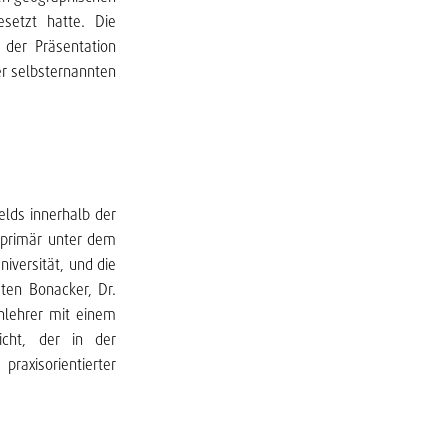
setzt hatte. Die
 der Präsentation
er selbsternannten
elds innerhalb der
e primär unter dem
iversität, und die
ten Bonacker, Dr.
nlehrer mit einem
cht, der in der
axisorientierter