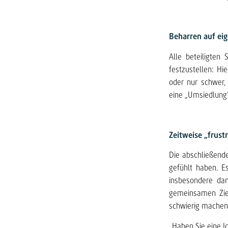
Beharren auf e
Alle beteiligten
festzustellen: Hi
oder nur schwer,
eine „Umsiedlung
Zeitweise „frust
Die abschließende
gefühlt haben. Es
insbesondere dan
gemeinsamen Ziel
schwierig machen, 
„Haben Sie eine I