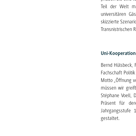
Teil der Welt m
universitären Gä
skizzierte Szenar
Transnistrischen R
Uni-Kooperation
Bernd Hülsbeck, F
Fachschaft Politi
Motto „Öffnung vo
müssen wir greif
Stéphane Voell, 
Präsent für de
Jahrgangsstufe 
gestaltet.