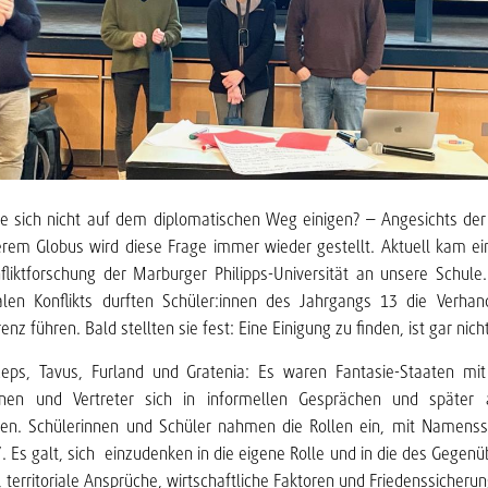
 sich nicht auf dem diplomatischen Weg einigen? – Angesichts der v
serem Globus wird diese Frage immer wieder gestellt. Aktuell kam e
liktforschung der Marburger Philipps-Universität an unsere Schule
nalen Konflikts durften Schüler:innen des Jahrgangs 13 die Verhan
enz führen. Bald stellten sie fest: Eine Einigung zu finden, ist gar nich
eps, Tavus, Furland und Gratenia: Es waren Fantasie-Staaten mi
innen und Vertreter sich in informellen Gesprächen und später
ten. Schülerinnen und Schüler nahmen die Rollen ein, mit Namenss
e“. Es galt, sich einzudenken in die eigene Rolle und in die des Gegen
 territoriale Ansprüche, wirtschaftliche Faktoren und Friedenssicherun