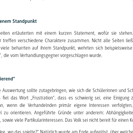
igenem Standpunkt
 Seiten erläuterten mit einem kurzen Statement, wofür sie stehe
er treffen verschiedene Charaktere zusammen. Nicht alle Seiten lie
 viele beharrten auf ihrem Standpunkt, wehrten sich beispielswei
“, die vom Verhandlungsgegner vorgeschlagen wurde.
rierend“
 Auswertung sollte zutagebringen, wie sich die Schülerinnen und Schü
 fiel das Wort „Frustration“, dass es schwierig sei, eine Einigung
n, wenn die Verhandelnden primär eigene Interessen verfolgten
 zu orientieren. Angeführte Gründe unter anderem: Abhängigkeite
sowie viele Partikularinteressen. Das Volk sei nicht bereit für einen
dee, wo das spielte?“ Natürlich wurde am Ende aufgelöst, über welc