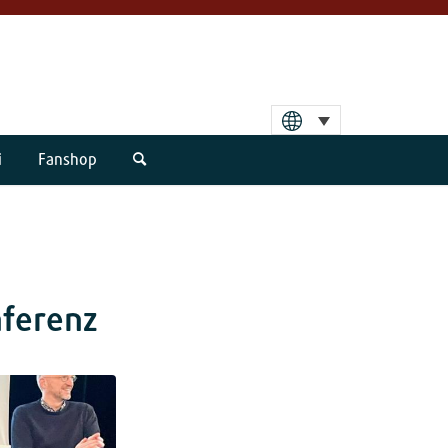
i
Fanshop
nferenz