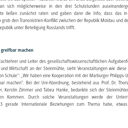
an sich möglicherweise in den drei Schulstunden auseinanderge
ste ließen zunächst raten und gaben dann die Info, dass das in
io grob den Transnistrien-Konflikt zwischen der Republik Moldau und d
epublik unter Beteiligung Russlands trifft.
 greifbar machen
achlehrer und Leiter des gesellschaftswissenschaftlichen Aufgabenf
k und Wirtschaft an der Steinmühle, sieht Veranstaltungen wie dies
n Schule“: „Wir haben eine Kooperation mit der Marburger Philipps-Un
bar machen“. Bei der Uni-Abordnung, bestehend aus Prof. Dr. Thors
Dr. Kerstin Zimmer und Tabea Hanke, bedankte sich der Steinmühle
ren Kommen. Durch solche Veranstaltungen werde der Unterri
13 gerade Internationale Beziehungen zum Thema habe, etwas pr