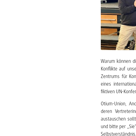
Warum können die
Konflikte auf un
Zentrums für Konf
eines internatio
fiktiven UN-Konfer
Otium-Union, Anc
deren Vertreter
austauschen soll
und bitte per „Si
Selbstverständnis,