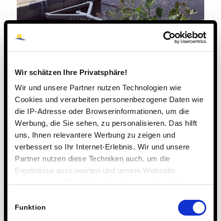
Wir schätzen Ihre Privatsphäre!
Wir und unsere Partner nutzen Technologien wie
Cookies und verarbeiten personenbezogene Daten wie
die IP-Adresse oder Browserinformationen, um die
Werbung, die Sie sehen, zu personalisieren. Das hilft
uns, Ihnen relevantere Werbung zu zeigen und
verbessert so Ihr Internet-Erlebnis. Wir und unsere
Partner nutzen diese Techniken auch, um die
Ergebnisse auszuwerten und unsere Webseite
anzupassen. Wir schätzen Ihre Privatsphäre. Daher
fragen wir Sie hiermit um Erlaubnis zum Einsatz dieser
Einwilligungsauswahl
Technologien.
Funktion