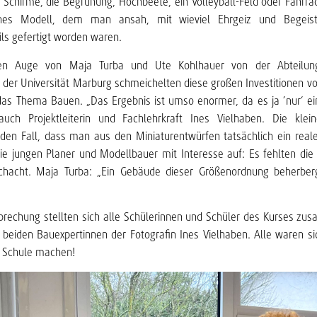
Schirme, die Begrünung, Hochbeete, ein Volleyball-Feld oder Fahrrad
enes Modell, dem man ansah, mit wieviel Ehrgeiz und Begeist
ils gefertigt worden waren.
en Auge von Maja Turba und Ute Kohlhauer von der Abteilu
k der Universität Marburg schmeichelten diese großen Investitionen vo
das Thema Bauen. „Das Ergebnis ist umso enormer, da es ja ’nur‘ e
 auch Projektleiterin und Fachlehrkraft Ines Vielhaben. Die klein
den Fall, dass man aus den Miniaturentwürfen tatsächlich ein real
e jungen Planer und Modellbauer mit Interesse auf: Es fehlten die
sschacht. Maja Turba: „Ein Gebäude dieser Größenordnung beherber
rechung stellten sich alle Schülerinnen und Schüler des Kurses zu
beiden Bauexpertinnen der Fotografin Ines Vielhaben. Alle waren sic
e Schule machen!