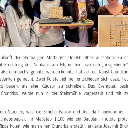
ukunft der ehemaligen Marburger Uni-Bibliothek aussehen? Zu d
t Errichtung des Neubaus am Pilgrimstein praktisch „ausgedient
raße demnächst genutzt werden könnte, hat sich der Kunst-Grundkurs
edanken gemacht. Zwei Kursteilnehmer entschieden sich dazu, lie
u bauen, als eine Klausur zu schreiben. Das Exemplar, bas
n Grundriss, wurde nun in der Steinmühle vorgestellt und mit zw
 zum Staunen, was die Schüler Fabian und Joel da hinbekommen h
llimeterpapier, im Maßstab 1:100 wie ein Bauplan, mutete profes
ipps holen, wie man einen Grundriss erstellt“, erklärte Joel mit Blick