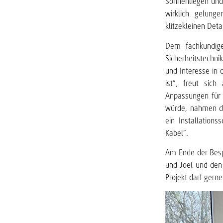
Sonnenliegen und 
wirklich gelung
klitzekleinen Deta
Dem fachkundig
Sicherheitstechni
und Interesse in 
ist“, freut sich
Anpassungen für 
würde, nahmen di
ein Installation
Kabel“.
Am Ende der Besp
und Joel und den 
Projekt darf gern