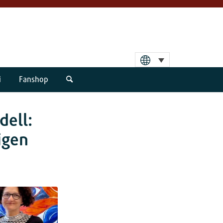
i
Fanshop
dell:
igen