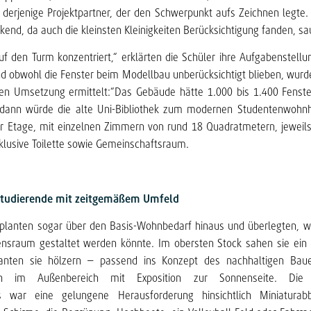
 derjenige Projektpartner, der den Schwerpunkt aufs Zeichnen legte
kend, da auch die kleinsten Kleinigkeiten Berücksichtigung fanden, s
f den Turm konzentriert,“ erklärten die Schüler ihre Aufgabenstellu
d obwohl die Fenster beim Modellbau unberücksichtigt blieben, wurde
chen Umsetzung ermittelt:“Das Gebäude hätte 1.000 bis 1.400 Fenste
 dann würde die alte Uni-Bibliothek zum modernen Studentenwohn
er Etage, mit einzelnen Zimmern von rund 18 Quadratmetern, jeweils
lusive Toilette sowie Gemeinschaftsraum.
tudierende
mit zeitgemäßem Umfeld
 planten sogar über den Basis-Wohnbedarf hinaus und überlegten, w
nsraum gestaltet werden könnte. Im obersten Stock sahen sie ein 
anten sie hölzern – passend ins Konzept des nachhaltigen Bau
ren im Außenbereich mit Exposition zur Sonnenseite. Die
 war eine gelungene Herausforderung hinsichtlich Miniaturabb