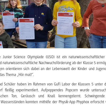
le Junior Science Olympiade (IJSO) ist ein naturwissenschaftliche
nd naturwissenschaftliche Nachwuchsförderung ab der Klasse 5 ermög
gen orientieren sich dabei an der Lebenswelt der Kinder und Jugend
 das Thema „Hör mal!“.
nd Schüler haben im Rahmen von GuFi Labor der Klassen 5 unter 
orf fleißig experimentiert. Aufpoppendes Popcorn wurde untersu
ischen Ton, Geräusch und Knall kennengelernt. Schwingende
n Wasserständen konnten mithilfe der Physik-App Phyphox erforscht