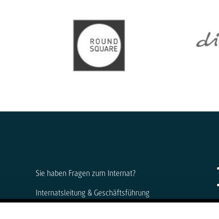
Sie haben Fragen zum Internat?
Internatsleitung & Geschäftsführung
Anke Muszynski & Dirk Konnertz