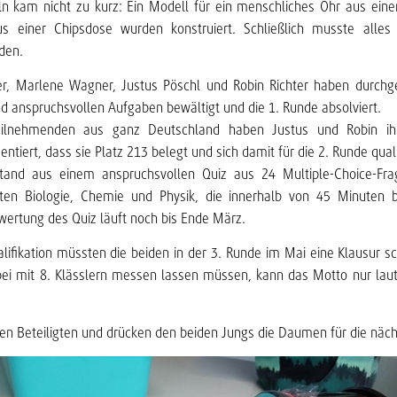
n kam nicht zu kurz: Ein Modell für ein menschliches Ohr aus ein
s einer Chipsdose wurden konstruiert. Schließlich musste alles
den.
er, Marlene Wagner, Justus Pöschl und Robin Richter haben durchg
 anspruchsvollen Aufgaben bewältigt und die 1. Runde absolviert.
ilnehmenden aus ganz Deutschland haben Justus und Robin ih
ntiert, dass sie Platz 213 belegt und sich damit für die 2. Runde quali
tand aus einem anspruchsvollen Quiz aus 24 Multiple-Choice-Fra
ten Biologie, Chemie und Physik, die innerhalb von 45 Minuten 
ertung des Quiz läuft noch bis Ende März.
alifikation müssten die beiden in der 3. Runde im Mai eine Klausur sc
rbei mit 8. Klässlern messen lassen müssen, kann das Motto nur laut
llen Beteiligten und drücken den beiden Jungs die Daumen für die näc