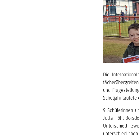
Die Internationa
fächerübergreife
und Fragestellun
Schuljahr lautete
9 Schülerinnen u
Jutta Töhl-Borsd
Unterschied zw
unterschiedliche