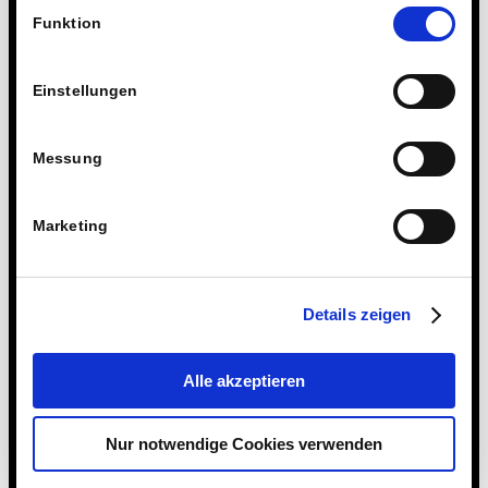
Einwilligungsauswahl
Technologien.
Funktion
Einstellungen
Messung
Marketing
Details zeigen
Alle akzeptieren
24. MÄRZ 2022
Nur notwendige Cookies verwenden