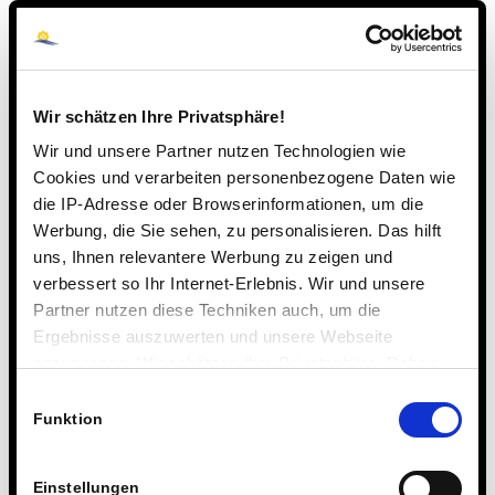
Wir schätzen Ihre Privatsphäre!
Wir und unsere Partner nutzen Technologien wie
Cookies und verarbeiten personenbezogene Daten wie
die IP-Adresse oder Browserinformationen, um die
Werbung, die Sie sehen, zu personalisieren. Das hilft
uns, Ihnen relevantere Werbung zu zeigen und
verbessert so Ihr Internet-Erlebnis. Wir und unsere
Partner nutzen diese Techniken auch, um die
Ergebnisse auszuwerten und unsere Webseite
anzupassen. Wir schätzen Ihre Privatsphäre. Daher
fragen wir Sie hiermit um Erlaubnis zum Einsatz dieser
Einwilligungsauswahl
Technologien.
Funktion
Einstellungen