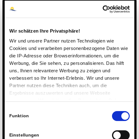
Die bearbeiteten und anschließend bei der Plattform
wieder hochgeladenen Aufgaben wurden von einem
Korrekturteam aus betreuenden Lehrkräften (von der
Steinmühle Julia Riemenschneider), ehemaligen
Wir schätzen Ihre Privatsphäre!
Sieger*innen oder auch Mathematik-Studierenden
Wir und unsere Partner nutzen Technologien wie
korrigiert. Dabei haben unsere Schüler*innen tolle
Cookies und verarbeiten personenbezogene Daten wie
Ergebnisse erzielt.
die IP-Adresse oder Browserinformationen, um die
Werbung, die Sie sehen, zu personalisieren. Das hilft
Besonders ist dabei Teresa Dinges herauszuheben. Sie
uns, Ihnen relevantere Werbung zu zeigen und
belegte hessenweit den ersten Platz in der Jahrgangsstufe
verbessert so Ihr Internet-Erlebnis. Wir und unsere
7.
Partner nutzen diese Techniken auch, um die
Die Steinmühle gratuliert zu diesem großartigen
Ergebnisse auszuwerten und unsere Webseite
Erfolg!
anzupassen. Wir schätzen Ihre Privatsphäre. Daher
fragen wir Sie hiermit um Erlaubnis zum Einsatz dieser
Einwilligungsauswahl
Technologien.
Funktion
Einstellungen