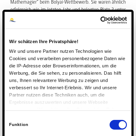
Mathemagier“ beim Bolyai-Wettbewerb. Sie waren ähnlich
erfolgreich wie im letzten Jahr und belegten Platz 2 unter
103 teilnehmenden Gruppen der Jahrgangstufe 6 in
Hessen.
Herzlichen Glückwunsch an die beiden erfolgreichen
Wir schätzen Ihre Privatsphäre!
Matheteams!
Wir und unsere Partner nutzen Technologien wie
Gisela Opper
Cookies und verarbeiten personenbezogene Daten wie
die IP-Adresse oder Browserinformationen, um die
Werbung, die Sie sehen, zu personalisieren. Das hilft
uns, Ihnen relevantere Werbung zu zeigen und
verbessert so Ihr Internet-Erlebnis. Wir und unsere
Partner nutzen diese Techniken auch, um die
Ergebnisse auszuwerten und unsere Webseite
anzupassen. Wir schätzen Ihre Privatsphäre. Daher
fragen wir Sie hiermit um Erlaubnis zum Einsatz dieser
Einwilligungsauswahl
Technologien.
Funktion