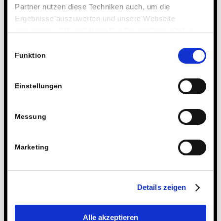
Partner nutzen diese Techniken auch, um die
Ergebnisse auszuwerten und unsere Webseite
anzupassen. Wir schätzen Ihre Privatsphäre. Daher
fragen wir Sie hiermit um Erlaubnis zum Einsatz dieser
Einwilligungsauswahl
Technologien.
Funktion
Einstellungen
Messung
Marketing
Details zeigen
Alle akzeptieren