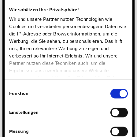
Wir schätzen Ihre Privatsphäre!
Wir und unsere Partner nutzen Technologien wie
Cookies und verarbeiten personenbezogene Daten wie
die IP-Adresse oder Browserinformationen, um die
Werbung, die Sie sehen, zu personalisieren. Das hilft
uns, Ihnen relevantere Werbung zu zeigen und
verbessert so Ihr Internet-Erlebnis. Wir und unsere
Partner nutzen diese Techniken auch, um die
Ergebnisse auszuwerten und unsere Webseite
anzupassen. Wir schätzen Ihre Privatsphäre. Daher
fragen wir Sie hiermit um Erlaubnis zum Einsatz dieser
Einwilligungsauswahl
Technologien.
Funktion
Einstellungen
Messung