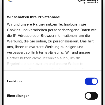
Wir schätzen Ihre Privatsphäre!
Wir und unsere Partner nutzen Technologien wie
Cookies und verarbeiten personenbezogene Daten wie
die IP-Adresse oder Browserinformationen, um die
Werbung, die Sie sehen, zu personalisieren. Das hilft
uns, Ihnen relevantere Werbung zu zeigen und
verbessert so Ihr Internet-Erlebnis. Wir und unsere
Partner nutzen diese Techniken auch, um die
Ergebnisse auszuwerten und unsere Webseite
anzupassen. Wir schätzen Ihre Privatsphäre. Daher
fragen wir Sie hiermit um Erlaubnis zum Einsatz dieser
Einwilligungsauswahl
Technologien.
Funktion
Einstellungen