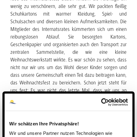
wenig zu verschönern, alle sehr gut. Wir packten fleißig
Schuhkartons mit warmer Kleidung, Spiel- und
Schulsachen und diversen kleinen Aufmerksamkeiten. Die
Mitglieder des Internatsrates kümmerten sich um einen
reibungslosen Ablauf. Sie besorgten Kartons,
Geschenkpapier und organisierten auch den Transport zur
zentralen Sammelstelle, die wie eine kleine
Weihnachtswerkstatt wirkte. Es war schön zu sehen, dass
nicht nur wir uns um das Wohl dieser Kinder sorgen und
dass unsere Gemeinschaft einen Teil dazu beitragen kann,
das Weihnachtsfest zu bereichern. Schon jetzt steht für
uns fest: Es war nicht das letzte Mal, dass wir uns an
dieser Aktion beteiligen!
24. NOVEMBER 2016
Wir schätzen Ihre Privatsphäre!
Wir und unsere Partner nutzen Technologien wie
Eintrag teilen