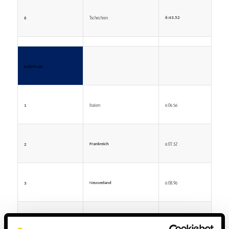
Tschechien
6:43.52
6
Halbfinale
Italien
6:06.56
1
6:07.32
Frankreich
2
6:08.96
Neuseeland
3
Großbritannien
6:10.46
4