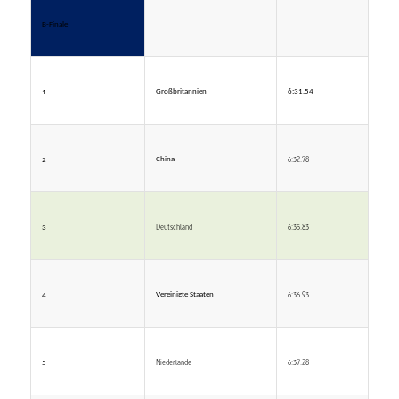
B-Finale
Großbritannien
6:31.54
1
6:32.78
China
2
Deutschland
6:35.83
3
6:36.93
Vereinigte Staaten
4
Niederlande
6:37.28
5