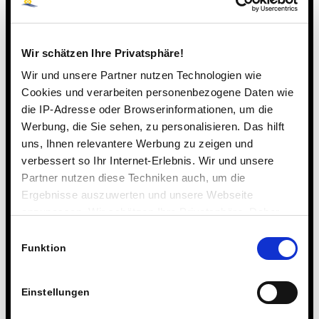
Niederlande
6:12.87
5
Wir schätzen Ihre Privatsphäre!
Wir und unsere Partner nutzen Technologien wie
Cookies und verarbeiten personenbezogene Daten wie
6:18.43
Deutschland
6
die IP-Adresse oder Browserinformationen, um die
Werbung, die Sie sehen, zu personalisieren. Das hilft
uns, Ihnen relevantere Werbung zu zeigen und
verbessert so Ihr Internet-Erlebnis. Wir und unsere
Hoffnungslauf
Partner nutzen diese Techniken auch, um die
Ergebnisse auszuwerten und unsere Webseite
anzupassen. Wir schätzen Ihre Privatsphäre. Daher
Frankreich
6:01.18
fragen wir Sie hiermit um Erlaubnis zum Einsatz dieser
Einwilligungsauswahl
Technologien.
Funktion
Deutschland
6:03.29
Einstellungen