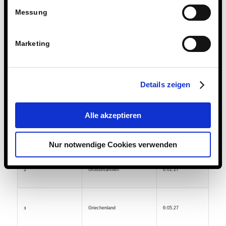
Tschechien
6:04.30
Messung
Marketing
Kanada
6:05.35
Details zeigen
Vorlauf
Alle akzeptieren
Dänemark
5:58.21
1
Nur notwendige Cookies verwenden
Großbritannien
6:01.27
2
Griechenland
6:05.27
3