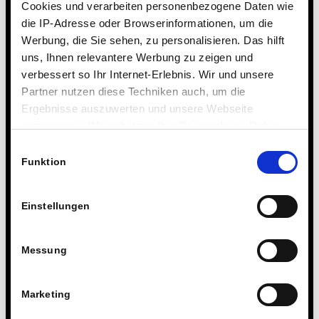
Cookies und verarbeiten personenbezogene Daten wie
Wettbewerbe & Auszeichnungen
die IP-Adresse oder Browserinformationen, um die
Werbung, die Sie sehen, zu personalisieren. Das hilft
Archiv
uns, Ihnen relevantere Werbung zu zeigen und
verbessert so Ihr Internet-Erlebnis. Wir und unsere
August 2026
Partner nutzen diese Techniken auch, um die
Ergebnisse auszuwerten und unsere Webseite
Juli 2026
anzupassen. Wir schätzen Ihre Privatsphäre. Daher
Juni 2026
fragen wir Sie hiermit um Erlaubnis zum Einsatz dieser
Einwilligungsauswahl
Mai 2026
Technologien.
Funktion
April 2026
März 2026
Einstellungen
Februar 2026
Januar 2026
Dezember 2025
Messung
November 2025
Oktober 2025
Marketing
September 2025