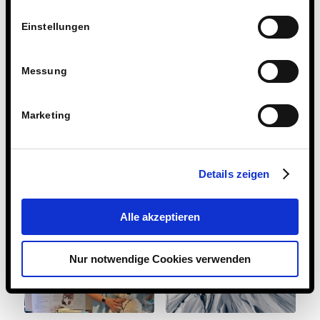
Einstellungen
Messung
Marketing
So farbenfroh kann
Dritter Platz der
Mathe sein:
Geschwister Sacher
Details zeigen
Kreatives zum
bei „Chemie – mach
Thema
mit!“
Bruchrechnen
Alle akzeptieren
Nur notwendige Cookies verwenden