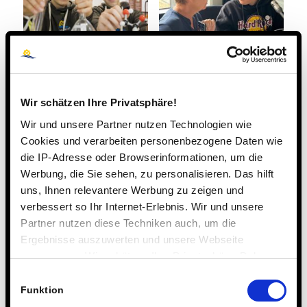
📺PUR+-Auftritt:
Funken ins
Junge Steinmühlen-
antarktische
Forscher Leonard
Eismeer: Austausch
Wir schätzen Ihre Privatsphäre!
und Nicolas im
mit Forschergruppe
Fernsehen
von Neumayer III
Wir und unsere Partner nutzen Technologien wie
Cookies und verarbeiten personenbezogene Daten wie
die IP-Adresse oder Browserinformationen, um die
Werbung, die Sie sehen, zu personalisieren. Das hilft
uns, Ihnen relevantere Werbung zu zeigen und
verbessert so Ihr Internet-Erlebnis. Wir und unsere
Partner nutzen diese Techniken auch, um die
Ergebnisse auszuwerten und unsere Webseite
Mit Video in den
MINT-Campus 2025
anzupassen. Wir schätzen Ihre Privatsphäre. Daher
Wettbewerb um den
– spannende und
fragen wir Sie hiermit um Erlaubnis zum Einsatz dieser
Einwilligungsauswahl
Hohenloher MINT-
erfolgreiche Tage in
Technologien.
Funktion
SPACE Schulpreis
Louisenlund