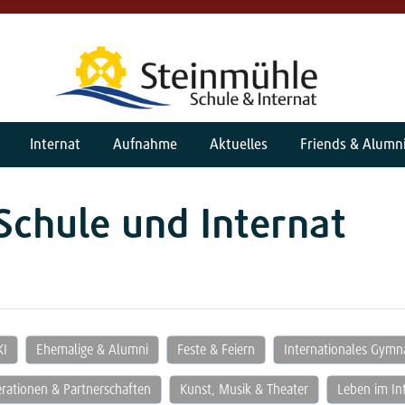
Internat
Aufnahme
Aktuelles
Friends & Alumn
Schule und Internat
KI
Ehemalige & Alumni
Feste & Feiern
Internationales Gym
rationen & Partnerschaften
Kunst, Musik & Theater
Leben im In