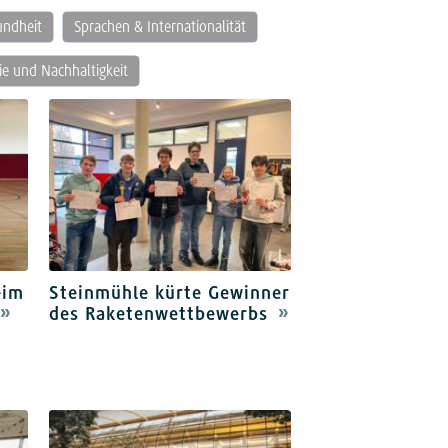
undheit
Sprachen & Internationalität
e und Nachhaltigkeit
eim
Steinmühle kürte Gewinner
des Raketenwettbewerbs