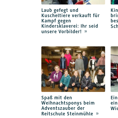
Laub gefegt und
Ki
Kuscheltiere verkauft für
bri
Kampf gegen
be
Kindersklaverei: Ihr seid
Sc
unsere Vorbilder!
Spaß mit den
Ein
Weihnachtsponys beim
ein
Adventszauber der
Wi
Reitschule Steinmühle