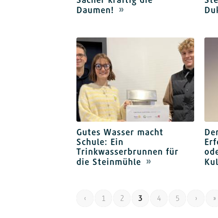
Daumen!
Du
Gutes Wasser macht
Der
Schule: Ein
Erf
Trinkwasserbrunnen für
ode
die Steinmühle
Ku
‹
1
2
3
4
5
›
»