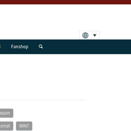
i
Fanshop
nasium
ternat
MINT