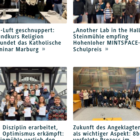
-Luft geschnuppert:
„Another Lab in the Hall
ndkurs Religion
Steinmühle empfing
undet das Katholische
Hohenloher MINTSPACE
minar Marburg
Schulpreis
 Disziplin erarbeitet,
Zukunft des Angeklagte
t Optimismus erkämpft:
als wichtiger Aspekt: 8b
inmühle verlieh den
verfolgte Prozess im