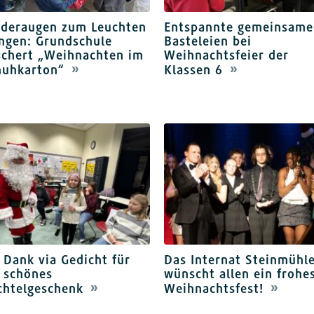
nderaugen zum Leuchten
Entspannte gemeinsame
ngen: Grundschule
Basteleien bei
schert „Weihnachten im
Weihnachtsfeier der
huhkarton“
Klassen 6
 Dank via Gedicht für
Das Internat Steinmühl
 schönes
wünscht allen ein frohe
chtelgeschenk
Weihnachtsfest!