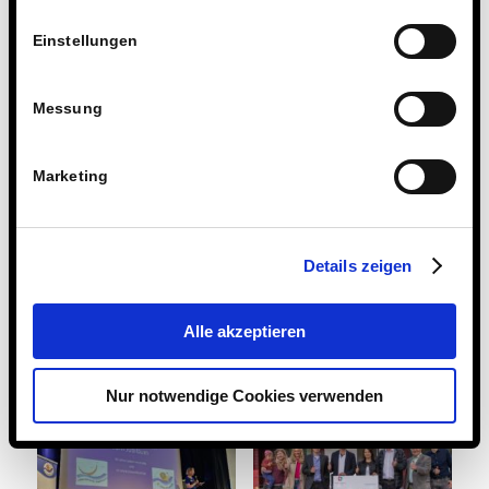
unsere kleine Welt
die Tafel
verändert“
Einstellungen
Messung
Marketing
Details zeigen
Projekt der 6i:
Noch sind Plätze
Generationen
frei: Steinmühle
verbinden beim
besucht wieder
Alle akzeptieren
Partnerschule in
Brettspiel
Tansania
Nur notwendige Cookies verwenden