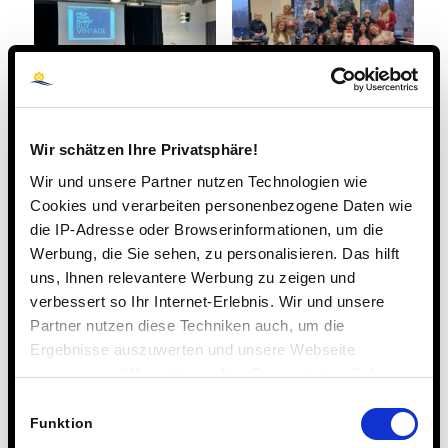
„Wir wissen, dass
Leckeres Gebäck für
wir die Erde
die Kinderstation
Wir schätzen Ihre Privatsphäre!
verwüsten – und
des Klinikums
machen es
Wir und unsere Partner nutzen Technologien wie
trotzdem“: Bernd
Cookies und verarbeiten personenbezogene Daten wie
Holly über soziale
die IP-Adresse oder Browserinformationen, um die
Verantwortung
Werbung, die Sie sehen, zu personalisieren. Das hilft
uns, Ihnen relevantere Werbung zu zeigen und
verbessert so Ihr Internet-Erlebnis. Wir und unsere
Partner nutzen diese Techniken auch, um die
Ergebnisse auszuwerten und unsere Webseite
anzupassen. Wir schätzen Ihre Privatsphäre. Daher
fragen wir Sie hiermit um Erlaubnis zum Einsatz dieser
Einwilligungsauswahl
Gemeinsames
Bitte um „eine
Technologien.
Funktion
Plätzchenbacken für
Spende, die