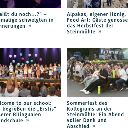
eißt du noch…?“ –
Alpakas, eigener Honig,
malige schwelgten in
Food Art: Gäste genoss
das Herbstfest der
innerungen
Steinmühle
lcome to our school:
Sommerfest des
 begrüßen die „Erstis“
Kollegiums an der
erer Bilingualen
Steinmühle: Ein Abend
voller Dank und
undschule
Abschied