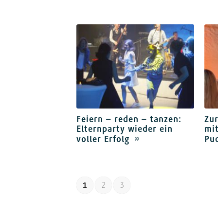
Feiern – reden – tanzen:
Zu
Elternparty wieder ein
mi
voller Erfolg
Pu
1
2
3