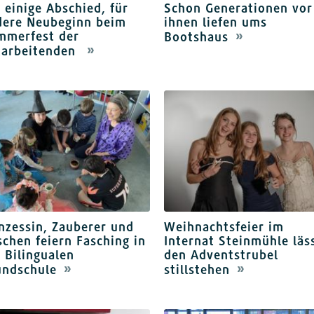
 einige Abschied, für
Schon Generationen vor
dere Neubeginn beim
ihnen liefen ums
mmerfest der
Bootshaus
tarbeitenden
nzessin, Zauberer und
Weihnachtsfeier im
chen feiern Fasching in
Internat Steinmühle läs
 Bilingualen
den Adventstrubel
undschule
stillstehen