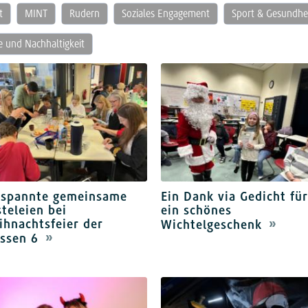
t
MINT
Rudern
Soziales Engagement
Sport & Gesundhe
e und Nachhaltigkeit
tspannte gemeinsame
Ein Dank via Gedicht fü
teleien bei
ein schönes
hnachtsfeier der
Wichtelgeschenk
ssen 6