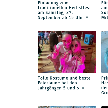
Einladung zum
Für
traditionellen Herbstfest
an
am Samstag, 27.
So
September ab 15 Uhr
Mi
Tolle Kostüme und beste
Pri
Feierlaune bei den
Häs
der
Jahrgängen 5 und 6
Gr