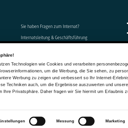
Sie haben Fragen zum Internat?
Internatsleitung & Geschäftsführung
Anke Muszynski & Dirk Konnertz
sphäre!
Telefon: 06421 408-0
nutzen Technologien wie Cookies und verarbeiten personenbezo
internat@steinmuehle.de
Browserinformationen, um die Werbung, die Sie sehen, zu person
vantere Werbung zu zeigen und verbessert so Ihr Internet-Erlebni
iese Techniken auch, um die Ergebnisse auszuwerten und unser
 Ihre Privatsphäre. Daher fragen wir Sie hiermit um Erlaubnis 
instellungen
Messung
Marketing
-Einwilligung