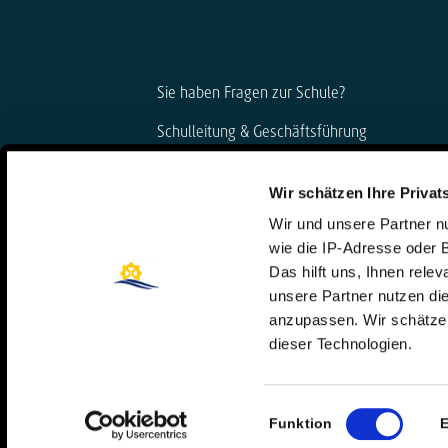
Sie haben Fragen zur Schule?
Schulleitung & Geschäftsführung
Björn Gemmer & Dirk Konnertz
Wir schätzen Ihre Privat
Telefon: 06421 408-20
Wir und unsere Partner 
schule@steinmuehle.de
wie die IP-Adresse oder 
Das hilft uns, Ihnen rele
unsere Partner nutzen d
anzupassen. Wir schätzen
dieser Technologien.
Einwilligungsauswahl
Funktion
E
© Copyright – Steinmühle 2026 |
Erneuern oder ändern Sie Ihre Cookie