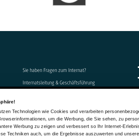
Sie haben Fragen zum Internat?
Internatsleitung & Geschäftsführung
Anke Muszynski & Dirk Konnertz
sphäre!
Telefon: 06421 408-0
nutzen Technologien wie Cookies und verarbeiten personenbezo
internat@steinmuehle.de
Browserinformationen, um die Werbung, die Sie sehen, zu person
vantere Werbung zu zeigen und verbessert so Ihr Internet-Erlebni
iese Techniken auch, um die Ergebnisse auszuwerten und unser