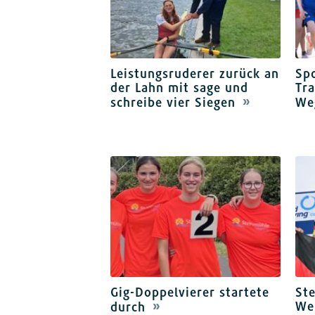
Leistungsruderer zurück an
Spo
der Lahn mit sage und
Tra
schreibe vier Siegen
We
Gig-Doppelvierer startete
St
Web
durch