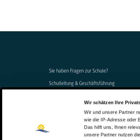
Sie haben Fragen zur Schule?
Schulleitung & Geschäftsführung
Björn Gemmer & Dirk Konnertz
Wir schätzen Ihre Privat
Telefon: 06421 408-20
Wir und unsere Partner 
schule@steinmuehle.de
wie die IP-Adresse oder 
Das hilft uns, Ihnen rele
unsere Partner nutzen d