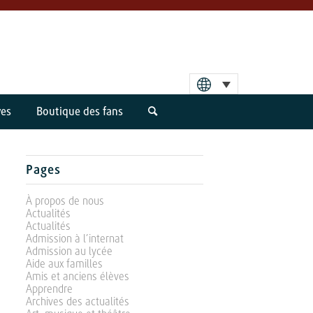
ves
Boutique des fans
Pages
À propos de nous
Actualités
Actualités
Admission à l’internat
Admission au lycée
Aide aux familles
Amis et anciens élèves
Apprendre
Archives des actualités