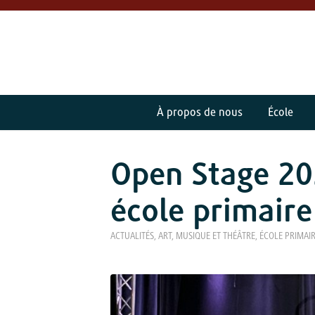
À propos de nous
École
Open Stage 20
école primaire
ACTUALITÉS
,
ART, MUSIQUE ET THÉÂTRE
,
ÉCOLE PRIMAIR