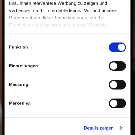
uns, Ihnen relevantere Werbung zu zeigen und
verbessert so Ihr Internet-Erlebnis. Wir und unsere
Partner nutzen diese Techniken auch, um die
Ergebnisse auszuwerten und unsere Webseite
anzupassen. Wir schätzen Ihre Privatsphäre. Daher
fragen wir Sie hiermit um Erlaubnis zum Einsatz dieser
Einwilligungsauswahl
Technologien.
Funktion
Einstellungen
Messung
Marketing
Details zeigen