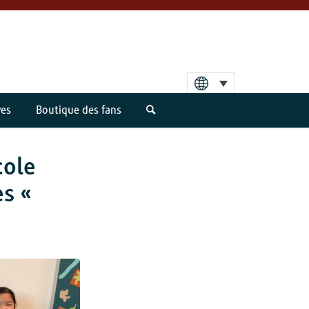
ves
Boutique des fans
cole
es «