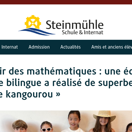
Internat
Admission
Actualités
Amis et anciens élè
sir des mathématiques : une é
e bilingue a réalisé de superb
e kangourou »