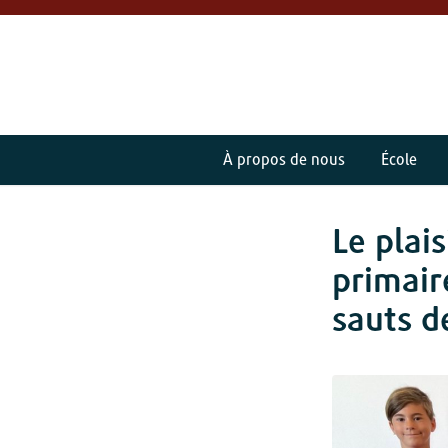
À propos de nous
École
Le plai
primair
sauts d