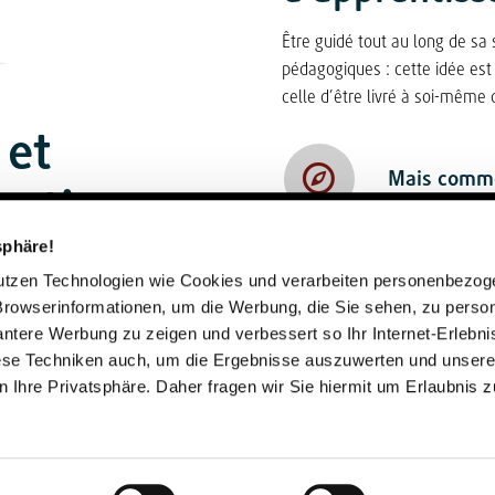
Être guidé tout au long de sa 
pédagogiques : cette idée est 
celle d’être livré à soi-même
 et
Mais comme
entissage
préparer co
sphäre!
Comment ap
nutzen Technologien wie Cookies und verarbeiten personenbezo
Browserinformationen, um die Werbung, die Sie sehen, zu person
vantere Werbung zu zeigen und verbessert so Ihr Internet-Erlebni
iese Techniken auch, um die Ergebnisse auszuwerten und unser
Comment pu
 Ihre Privatsphäre. Daher fragen wir Sie hiermit um Erlaubnis 
contexte ?
Comment pui