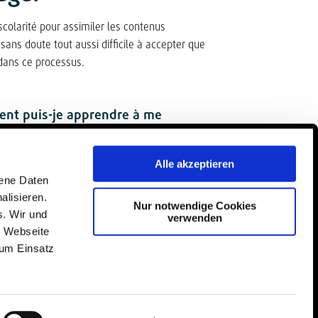
scolarité pour assimiler les contenus
sans doute tout aussi difficile à accepter que
 dans ce processus.
nt puis-je apprendre à me
rrectement et efficacement ?
Alle akzeptieren
prendre à apprendre ?
gene Daten
alisieren.
Nur notwendige Cookies
s. Wir und
verwenden
e Webseite
is-je m’organiser dans ce
zum Einsatz
s-je me faire une idée réaliste