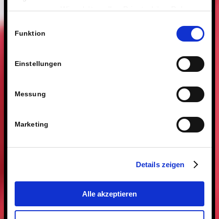
anzupassen. Wir schätzen Ihre Privatsphäre. Daher
fragen wir Sie hiermit um Erlaubnis zum Einsatz dieser
Einwilligungsauswahl
Technologien.
Funktion
Einstellungen
Messung
Marketing
Details zeigen
Alle akzeptieren