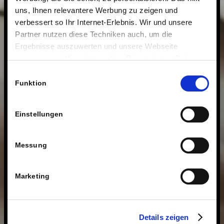
uns, Ihnen relevantere Werbung zu zeigen und
verbessert so Ihr Internet-Erlebnis. Wir und unsere
Partner nutzen diese Techniken auch, um die
Ergebnisse auszuwerten und unsere Webseite
anzupassen. Wir schätzen Ihre Privatsphäre. Daher
fragen wir Sie hiermit um Erlaubnis zum Einsatz dieser
Einwilligungsauswahl
Technologien.
Funktion
Einstellungen
Messung
Marketing
Details zeigen