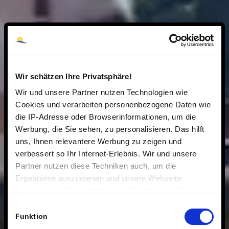
Wir schätzen Ihre Privatsphäre!
Wir und unsere Partner nutzen Technologien wie
Cookies und verarbeiten personenbezogene Daten wie
die IP-Adresse oder Browserinformationen, um die
Werbung, die Sie sehen, zu personalisieren. Das hilft
uns, Ihnen relevantere Werbung zu zeigen und
verbessert so Ihr Internet-Erlebnis. Wir und unsere
Partner nutzen diese Techniken auch, um die
Ergebnisse auszuwerten und unsere Webseite
anzupassen. Wir schätzen Ihre Privatsphäre. Daher
fragen wir Sie hiermit um Erlaubnis zum Einsatz dieser
Einwilligungsauswahl
Technologien.
Funktion