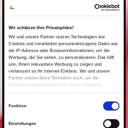
Wir schätzen Ihre Privatsphäre!
Wir und unsere Partner nutzen Technologien wie
Cookies und verarbeiten personenbezogene Daten wie
die IP-Adresse oder Browserinformationen, um die
Werbung, die Sie sehen, zu personalisieren. Das hilft
uns, Ihnen relevantere Werbung zu zeigen und
verbessert so Ihr Internet-Erlebnis. Wir und unsere
Partner nutzen diese Techniken auch, um die
Ergebnisse auszuwerten und unsere Webseite
anzupassen. Wir schätzen Ihre Privatsphäre. Daher
fragen wir Sie hiermit um Erlaubnis zum Einsatz dieser
Einwilligungsauswahl
Technologien.
Funktion
Einstellungen