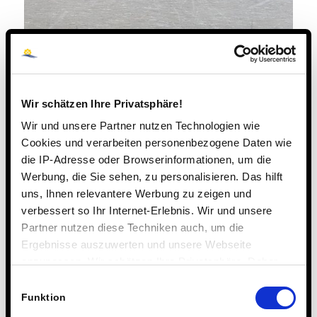
Wir schätzen Ihre Privatsphäre!
Wir und unsere Partner nutzen Technologien wie
Cookies und verarbeiten personenbezogene Daten wie
die IP-Adresse oder Browserinformationen, um die
Werbung, die Sie sehen, zu personalisieren. Das hilft
uns, Ihnen relevantere Werbung zu zeigen und
verbessert so Ihr Internet-Erlebnis. Wir und unsere
Partner nutzen diese Techniken auch, um die
Ergebnisse auszuwerten und unsere Webseite
anzupassen. Wir schätzen Ihre Privatsphäre. Daher
fragen wir Sie hiermit um Erlaubnis zum Einsatz dieser
Einwilligungsauswahl
Technologien.
Funktion