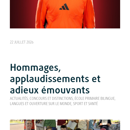
22 JUILLET 2026
Hommages,
applaudissements et
adieux émouvants
ACTUALITÉS
,
CONCOURS ET DISTINCTIONS
,
ÉCOLE PRIMAIRE BILINGUE
,
LANGUES ET OUVERTURE SUR LE MONDE
,
SPORT ET SANTÉ