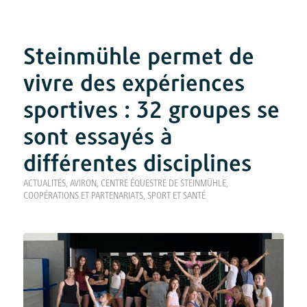
Steinmühle permet de
vivre des expériences
sportives : 32 groupes se
sont essayés à
différentes disciplines
ACTUALITÉS
,
AVIRON
,
CENTRE ÉQUESTRE DE STEINMÜHLE
,
COOPÉRATIONS ET PARTENARIATS
,
SPORT ET SANTÉ