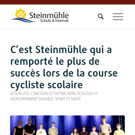
C’est Steinmühle qui a
remporté le plus de
succès lors de la course
cycliste scolaire
ACTUALITÉS
,
CONCOURS ET DISTINCTIONS
,
ÉCOLOGIE ET
DÉVELOPPEMENT DURABLE
,
SPORT ET SANTÉ